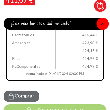
411,07 €
¡Los más baratos del mercado!
keyboard_arrow_up
Carrefour.es
416,44 €
Amazon.es
423,98 €
424,15 €
Fnac
424,93 €
PcComponentes
424,99 €
Actualizado el 01/01/2024 02:00 PM
Comprar