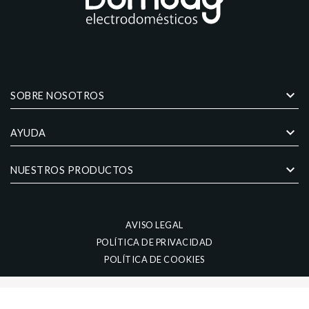
keyboard_arrow_down
SOBRE NOSOTROS
keyboard_arrow_down
AYUDA
keyboard_arrow_down
NUESTROS PRODUCTOS
AVISO LEGAL
POLÍTICA DE PRIVACIDAD
POLÍTICA DE COOKIES
Diseño web por
Difadi.com