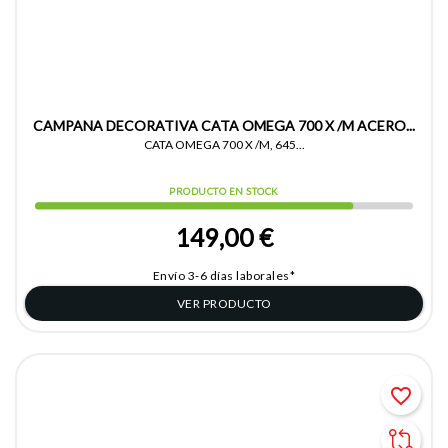
CAMPANA DECORATIVA CATA OMEGA 700 X /M ACERO...
CATA OMEGA 700 X /M, 645...
PRODUCTO EN STOCK
149,00 €
Envío 3-6 días laborales*
VER PRODUCTO
favorite_border