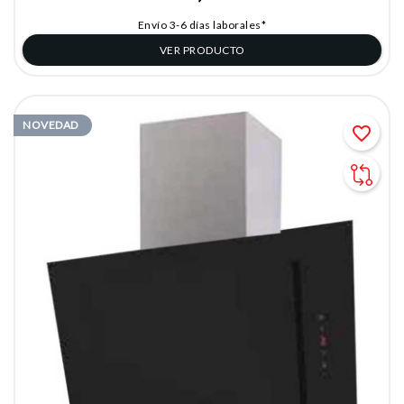
Envío 3-6 días laborales*
VER PRODUCTO
NOVEDAD
favorite_border