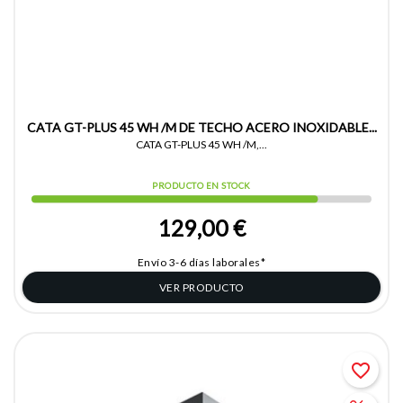
CATA GT-PLUS 45 WH /M DE TECHO ACERO INOXIDABLE...
CATA GT-PLUS 45 WH /M,...
PRODUCTO EN STOCK
129,00 €
Envío 3-6 días laborales*
VER PRODUCTO
favorite_border