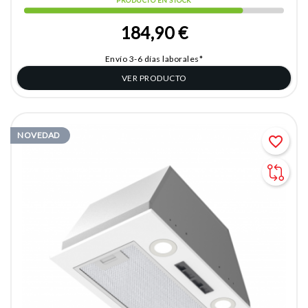
PRODUCTO EN STOCK
184,90 €
Envío 3-6 días laborales*
VER PRODUCTO
NOVEDAD
favorite_border