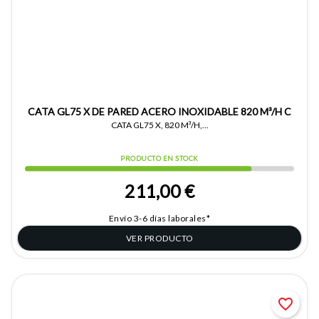
CATA GL75 X DE PARED ACERO INOXIDABLE 820 M³/H C
CATA GL75 X, 820 M³/H,...
PRODUCTO EN STOCK
211,00 €
Envío 3-6 días laborales*
VER PRODUCTO
favorite_border