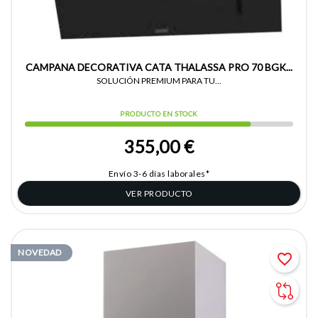
CAMPANA DECORATIVA CATA THALASSA PRO 70 BGK...
SOLUCIÓN PREMIUM PARA TU...
PRODUCTO EN STOCK
355,00 €
Envío 3-6 días laborales*
VER PRODUCTO
NOVEDAD
favorite_border