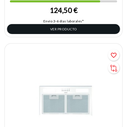
124,50 €
Envío 3-6 días laborales*
VER PRODUCTO
favorite_border