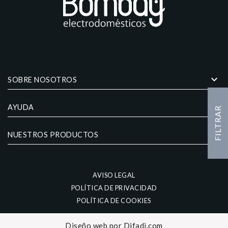
keyboard_arrow_down
SOBRE NOSOTROS
keyboard_arrow_down
AYUDA
FILTRAR
keyboard_arrow_down
NUESTROS PRODUCTOS
AVISO LEGAL
POLÍTICA DE PRIVACIDAD
POLÍTICA DE COOKIES
Diseño web por
Difadi.com