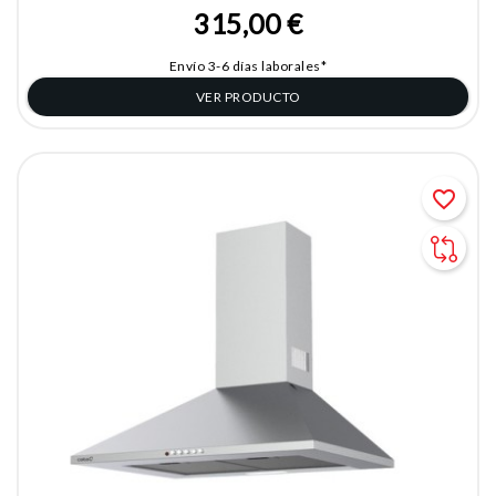
315,00 €
Envío 3-6 días laborales*
VER PRODUCTO
favorite_border