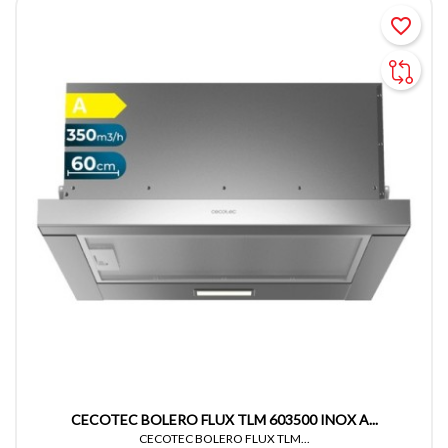
favorite_border
CECOTEC BOLERO FLUX TLM 603500 INOX A...
CECOTEC BOLERO FLUX TLM...