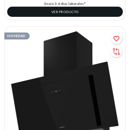
Envío 3-6 días laborales*
VER PRODUCTO
NOVEDAD
favorite_border