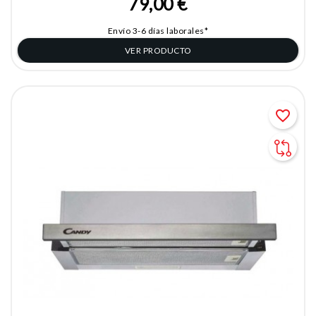
79,00 €
Envío 3-6 días laborales*
VER PRODUCTO
favorite_border