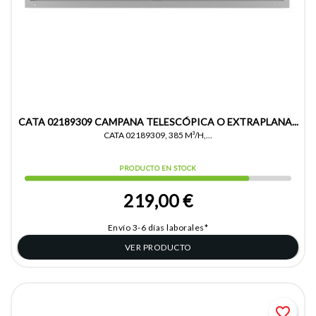
CATA 02189309 CAMPANA TELESCÓPICA O EXTRAPLANA...
CATA 02189309, 385 M³/H,...
PRODUCTO EN STOCK
219,00 €
Envío 3-6 días laborales*
VER PRODUCTO
favorite_border