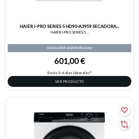
HAIER I-PRO SERIES 5 HD90-A3959 SECADORA...
HAIER I-PRO SERIES 5...
CONSULTAR DISPONIBILIDAD
601,00 €
Envío 3-6 días laborales*
VER PRODUCTO
favorite_border