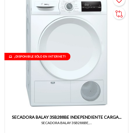
favorite_border
¡DISPONIBLE SÓLO EN INTERNET!
SECADORA BALAY 3SB288BE INDEPENDIENTE CARGA...
SECADORA BALAY 3SB288BE,...