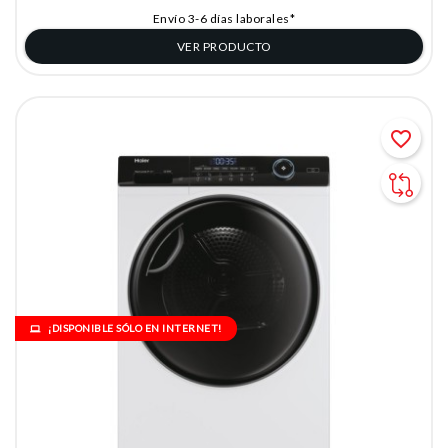
Envío 3-6 días laborales*
VER PRODUCTO
favorite_border
¡DISPONIBLE SÓLO EN INTERNET!