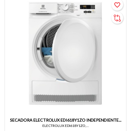
favorite_border
SECADORA ELECTROLUX EDI618Y1ZO INDEPENDIENTE...
ELECTROLUX EDI618Y1ZO,...