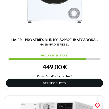
HAIER I-PRO SERIES 3 HD100-A2939E-IB SECADORA...
HAIER I-PRO SERIES 3...
PRODUCTO EN STOCK
449,00 €
Envío 3-6 días laborales*
VER PRODUCTO
favorite_border