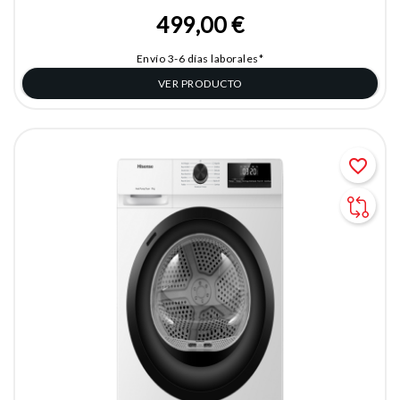
499,00 €
Envío 3-6 días laborales*
VER PRODUCTO
favorite_border