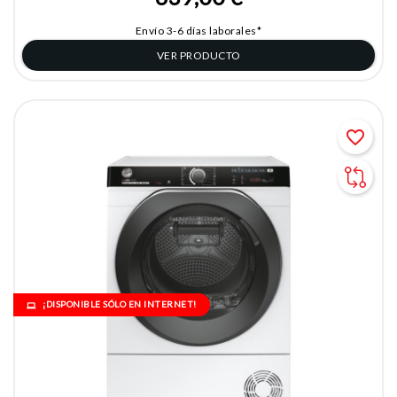
Envío 3-6 días laborales*
VER PRODUCTO
favorite_border
¡DISPONIBLE SÓLO EN INTERNET!