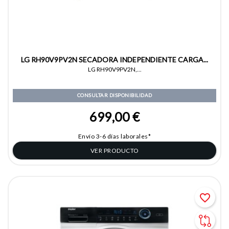
LG RH90V9PV2N SECADORA INDEPENDIENTE CARGA...
LG RH90V9PV2N,...
CONSULTAR DISPONIBILIDAD
699,00 €
Envío 3-6 días laborales*
VER PRODUCTO
favorite_border