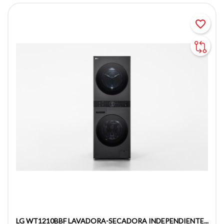
favorite_border
LG WT1210BBF LAVADORA-SECADORA INDEPENDIENTE...