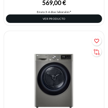
569,00 €
Envío 3-6 días laborales*
VER PRODUCTO
favorite_border