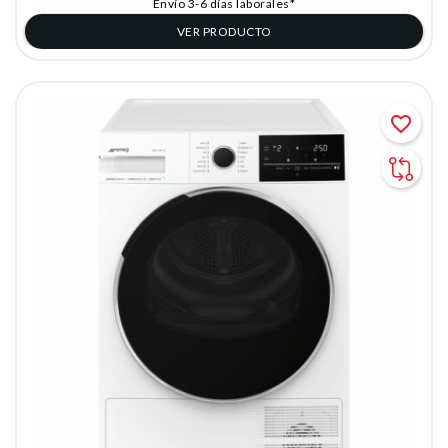
Envío 3-6 días laborales*
VER PRODUCTO
favorite_border