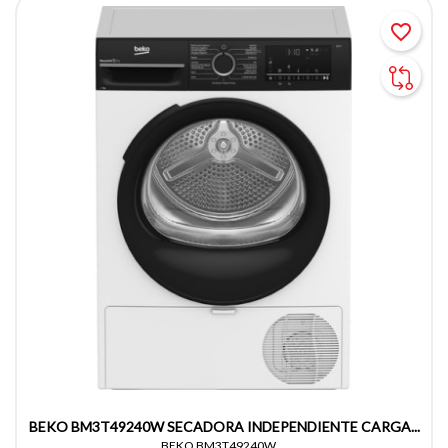
favorite_border
BEKO BM3T49240W SECADORA INDEPENDIENTE CARGA...
BEKO BM3T49240W,...