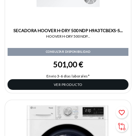
SECADORA HOOVER H-DRY 500 NDP H9A3TCBEXS-S...
HOOVER H-DRY 500 NDP...
CONSULTAR DISPONIBILIDAD
501,00 €
Envío 3-6 días laborales*
VER PRODUCTO
favorite_border