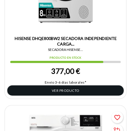
HISENSE DHQE800BW2 SECADORA INDEPENDIENTE
CARGA...
SECADORA HISENSE...
PRODUCTO EN STOCK
377,00 €
Envío 3-6 días laborales*
VER PRODUCTO
favorite_border