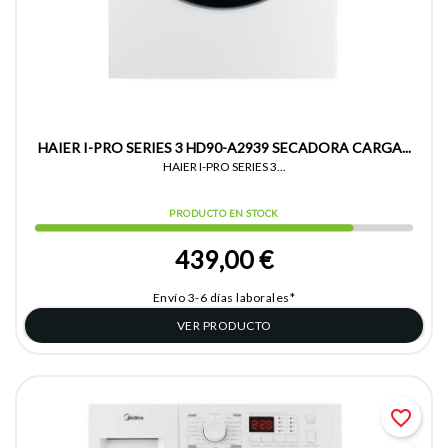
HAIER I-PRO SERIES 3 HD90-A2939 SECADORA CARGA...
HAIER I-PRO SERIES 3...
PRODUCTO EN STOCK
439,00 €
Envío 3-6 días laborales*
VER PRODUCTO
favorite_border