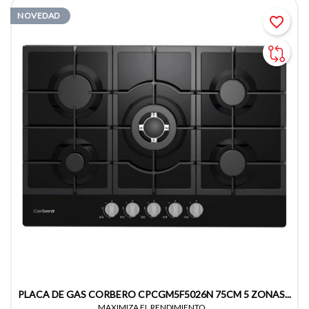
NOVEDAD
favorite_border
PLACA DE GAS CORBERO CPCGM5F5026N 75CM 5 ZONAS...
MAXIMIZA EL RENDIMIENTO...