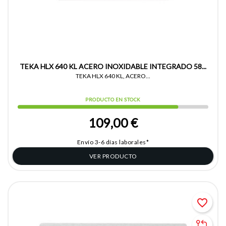
TEKA HLX 640 KL ACERO INOXIDABLE INTEGRADO 58...
TEKA HLX 640 KL, ACERO...
PRODUCTO EN STOCK
109,00 €
Envío 3-6 días laborales*
VER PRODUCTO
favorite_border