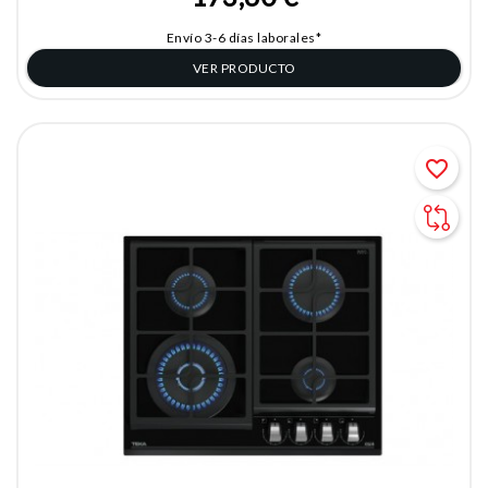
Envío 3-6 días laborales*
VER PRODUCTO
favorite_border