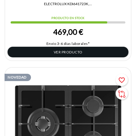
ELECTROLUX KDI641723K,...
PRODUCTO EN STOCK
469,00 €
Envío 3-6 días laborales*
VER PRODUCTO
NOVEDAD
favorite_border