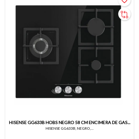
favorite_border
HISENSE GG633B HOBS NEGRO 58 CM ENCIMERA DE GAS...
HISENSE GG633B, NEGRO,...