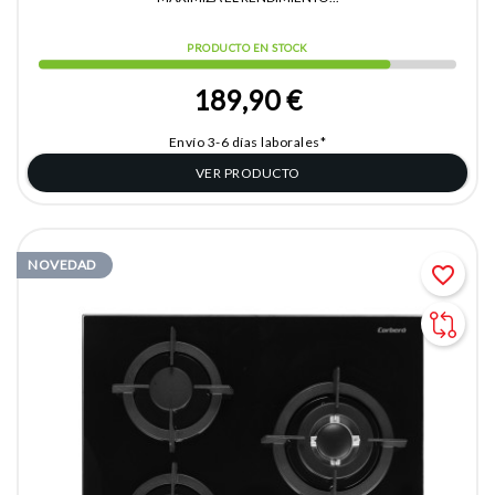
PRODUCTO EN STOCK
189,90 €
Envío 3-6 días laborales*
VER PRODUCTO
NOVEDAD
favorite_border