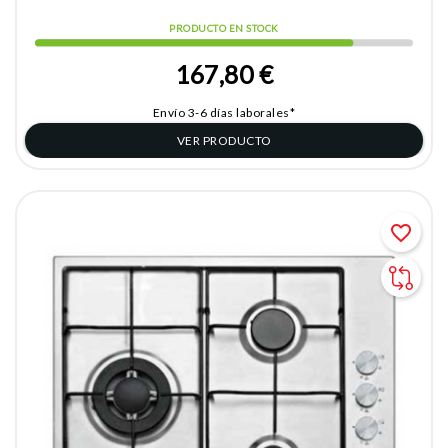
PRODUCTO EN STOCK
167,80 €
Envío 3-6 días laborales*
VER PRODUCTO
favorite_border