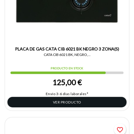
PLACA DE GAS CATA CIB 6021 BK NEGRO 3 ZONA(S)
CATA CIB 6021 BK, NEGRO,...
PRODUCTO EN STOCK
125,00 €
Envío 3-6 días laborales*
VER PRODUCTO
favorite_border