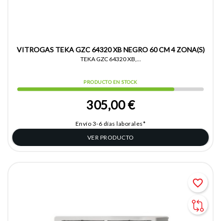
VITROGAS TEKA GZC 64320 XB NEGRO 60 CM 4 ZONA(S)
TEKA GZC 64320 XB,...
PRODUCTO EN STOCK
305,00 €
Envío 3-6 días laborales*
VER PRODUCTO
favorite_border