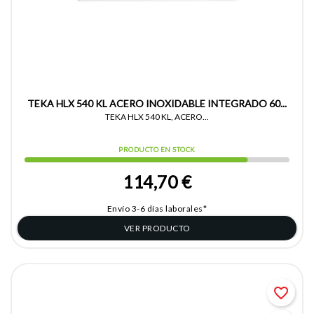
TEKA HLX 540 KL ACERO INOXIDABLE INTEGRADO 60...
TEKA HLX 540 KL, ACERO...
PRODUCTO EN STOCK
114,70 €
Envío 3-6 días laborales*
VER PRODUCTO
favorite_border