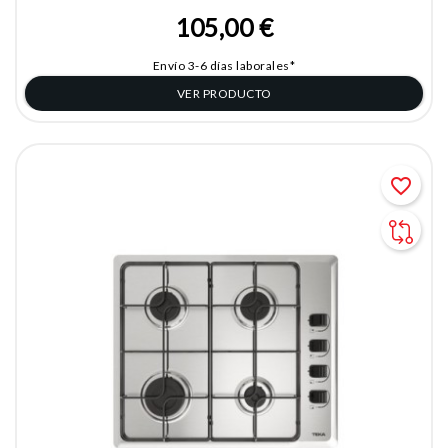
105,00 €
Envío 3-6 días laborales*
VER PRODUCTO
favorite_border