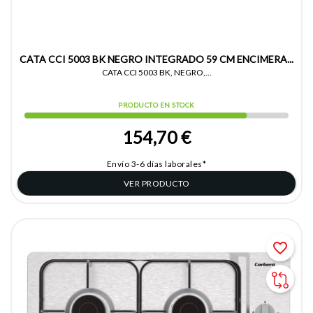
CATA CCI 5003 BK NEGRO INTEGRADO 59 CM ENCIMERA...
CATA CCI 5003 BK, NEGRO,...
PRODUCTO EN STOCK
154,70 €
Envío 3-6 días laborales*
VER PRODUCTO
favorite_border