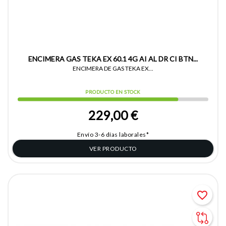
ENCIMERA GAS TEKA EX 60.1 4G AI AL DR CI BTN...
ENCIMERA DE GAS TEKA EX...
PRODUCTO EN STOCK
229,00 €
Envío 3-6 días laborales*
VER PRODUCTO
favorite_border