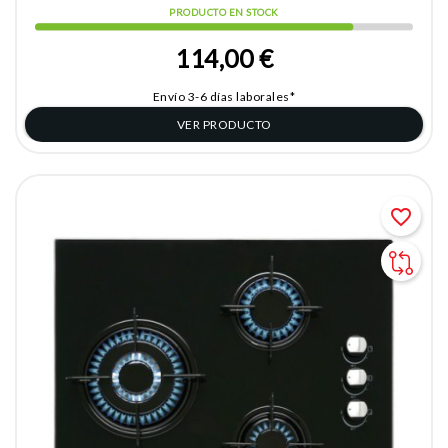
PRODUCTO EN STOCK
114,00 €
Envío 3-6 días laborales*
VER PRODUCTO
favorite_border