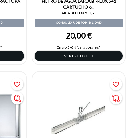
TRACTORA
FILTRO DE AGUA LAICA BI-FLUX 5+1
CARTUCHO 6...
.
LAICA BI-FLUX 5+1, 6...
AD
CONSULTAR DISPONIBILIDAD
20,00 €
s*
Envío 3-6 días laborales*
VER PRODUCTO
favorite_border
favorite_border