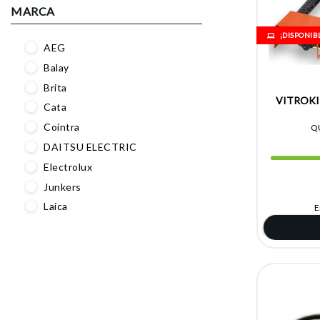
MARCA
¡DISPONIB
AEG
Balay
Brita
VITROK
Cata
Cointra
QU
DAITSU ELECTRIC
Electrolux
Junkers
Laica
E
LG
Mepamsa
One For All
SMEG
Teka