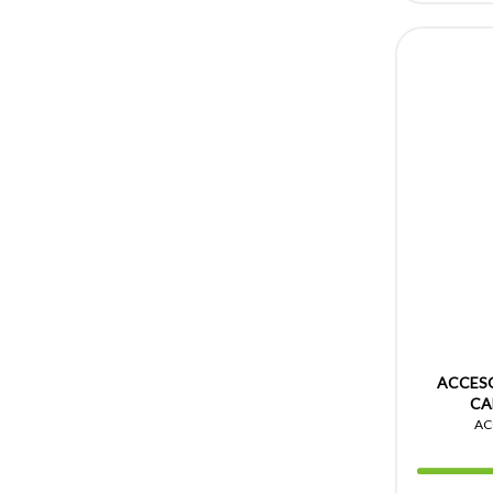
ACCESO
CA
AC