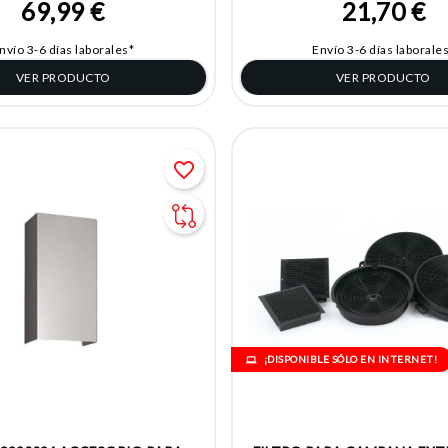
69,99 €
21,70 €
nvío 3-6 días laborales*
Envío 3-6 días laborale
VER PRODUCTO
VER PRODUCTO
favorite_border
¡DISPONIBLE SÓLO EN INTERNET!