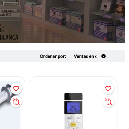
Ordenar por:
favorite_border
favorite_border