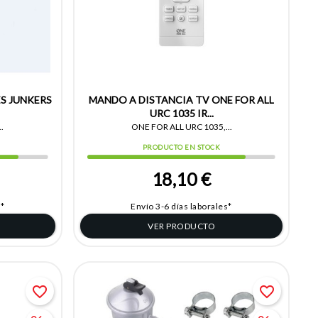
ES JUNKERS
MANDO A DISTANCIA TV ONE FOR ALL
URC 1035 IR...
.
ONE FOR ALL URC 1035,...
PRODUCTO EN STOCK
18,10 €
s*
Envío 3-6 días laborales*
VER PRODUCTO
favorite_border
favorite_border