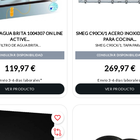
 AGUA BRITA 1004307 ON LINE
SMEG C90CX/1 ACERO INOXI
ACTIVE...
PARA COCINA...
FILTRO DE AGUA BRITA...
SMEG C90CX/1, TAPA PARA
ONSULTAR DISPONIBILIDAD
CONSULTAR DISPONIBILID
119,97 €
269,97 €
nvío 3-6 días laborales*
Envío 3-6 días laborale
VER PRODUCTO
VER PRODUCTO
favorite_border