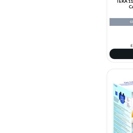
TEKA 1
C
C
E