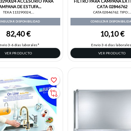
13290024 ACCESORIO PARA
FILTRO PARA CAMPANA EX
AMPANA DE ESTUFA...
CATA 02846762
TEKA 113290024,...
CATA 02846762. TIPO:..
ONSULTAR DISPONIBILIDAD
CONSULTAR DISPONIBILID
82,40 €
10,10 €
nvío 3-6 días laborales*
Envío 3-6 días laborale
VER PRODUCTO
VER PRODUCTO
favorite_border