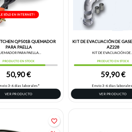
LE SÓLO EN INTERNET!
ITCHEN QP501B QUEMADOR
KIT DE EVACUACIÓN DE GAS
PARA PAELLA
AZ228
EMADOR PARA PAELLA...
KIT DE EVACUACIÓN DE..
PRODUCTO EN STOCK
PRODUCTO EN STOCK
50,90 €
59,90 €
nvío 3-6 días laborales*
Envío 3-6 días laborale
VER PRODUCTO
VER PRODUCTO
favorite_border