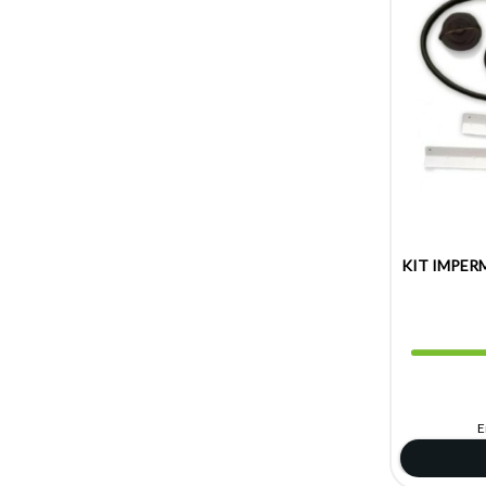
VITROKITCHEN
Zanussi
KIT IMPER
E