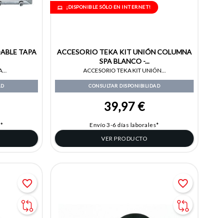
¡DISPONIBLE SÓLO EN INTERNET!
DABLE TAPA
ACCESORIO TEKA KIT UNIÓN COLUMNA
SPA BLANCO -...
...
ACCESORIO TEKA KIT UNIÓN...
AD
CONSULTAR DISPONIBILIDAD
39,97 €
s*
Envío 3-6 días laborales*
VER PRODUCTO
favorite_border
favorite_border