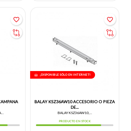
favorite_border
favorite_border
¡DISPONIBLE SÓLO EN INTERNET!
 CAMPANA
BALAY KSZ36AW10 ACCESORIO O PIEZA
DE...
...
BALAY KSZ36AW10,...
PRODUCTO EN STOCK