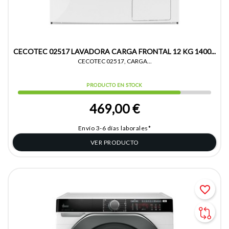
CECOTEC 02517 LAVADORA CARGA FRONTAL 12 KG 1400...
CECOTEC 02517, CARGA...
PRODUCTO EN STOCK
469,00 €
Envío 3-6 días laborales*
VER PRODUCTO
favorite_border