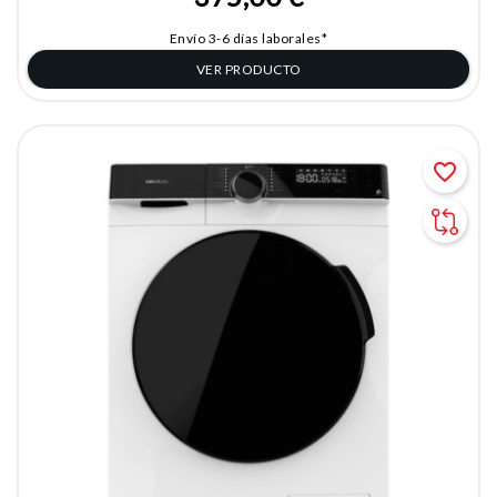
Envío 3-6 días laborales*
VER PRODUCTO
favorite_border