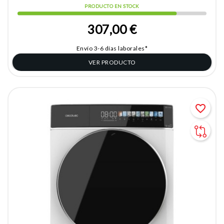
PRODUCTO EN STOCK
307,00 €
Envío 3-6 días laborales*
VER PRODUCTO
favorite_border