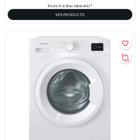
Envío 3-6 días laborales*
VER PRODUCTO
favorite_border