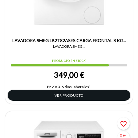
LAVADORA SMEG LB2T82ASES CARGA FRONTAL 8 KG...
LAVADORA SMEG...
PRODUCTO EN STOCK
349,00 €
Envío 3-6 días laborales*
VER PRODUCTO
favorite_border