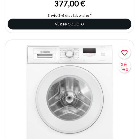
377,00 €
Envío 3-6 días laborales*
VER PRODUCTO
favorite_border