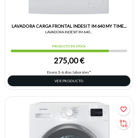
LAVADORA CARGA FRONTAL INDESIT IM 640 MY TIME...
LAVADORA INDESIT IM 640...
PRODUCTO EN STOCK
275,00 €
Envío 3-6 días laborales*
VER PRODUCTO
favorite_border