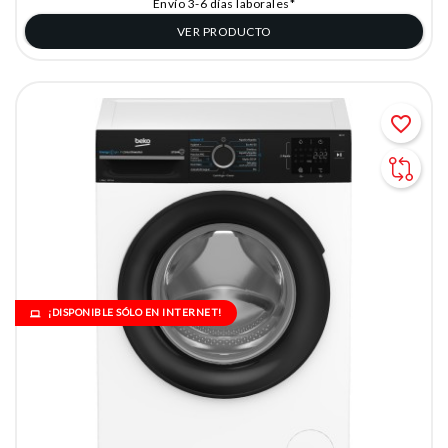
Envío 3-6 días laborales*
VER PRODUCTO
favorite_border
¡DISPONIBLE SÓLO EN INTERNET!