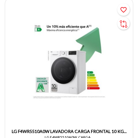
favorite_border
LG F4WR5510A0W LAVADORA CARGA FRONTAL 10 KG...
LG F4WR5510A0W, CARGA...