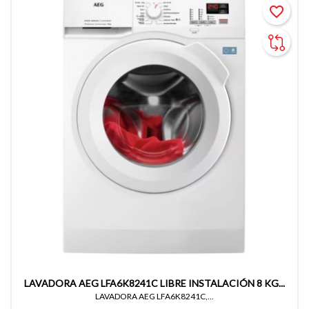
favorite_border
LAVADORA AEG LFA6K8241C LIBRE INSTALACIÓN 8 KG...
LAVADORA AEG LFA6K8241C,...