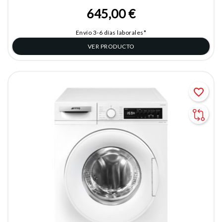
645,00 €
Envío 3-6 días laborales*
VER PRODUCTO
favorite_border