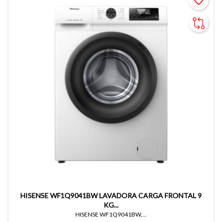
favorite_border
HISENSE WF1Q9041BW LAVADORA CARGA FRONTAL 9
KG...
HISENSE WF1Q9041BW,...