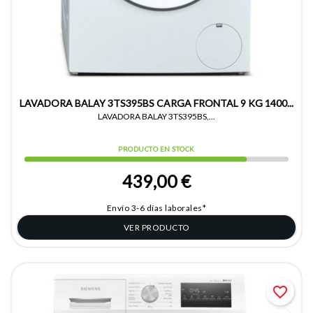
LAVADORA BALAY 3TS395BS CARGA FRONTAL 9 KG 1400...
LAVADORA BALAY 3TS395BS,...
PRODUCTO EN STOCK
439,00 €
Envío 3-6 días laborales*
VER PRODUCTO
favorite_border