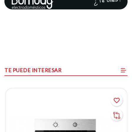
¿Te unes?
TE PUEDE INTERESAR
favorite_border