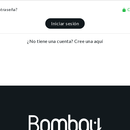
ntraseña?
C
https
Iniciar sesión
¿No tiene una cuenta? Cree una aquí