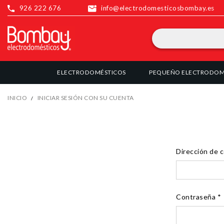
926 222 676
info@electrodomesticosbombay.es
ELECTRODOMÉSTICOS
PEQUEÑO ELECTRODOM
INICIO
INICIAR SESIÓN CON SU CUENTA
Dirección de 
Contraseña
*