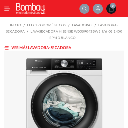
0
INICIO
ELECTRODOMÉSTICOS
LAVADORAS
LAVADORA-
SECADORA
LAVASECADORA HISENSE WD3S9043BW3 9/6 KG 1400
RPM D BLANCO
VER MÁS LAVADORA-SECADORA