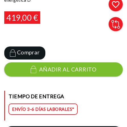
energética D
favorite_border
419,00 €
Comprar
AÑADIR AL CARRITO
TIEMPO DE ENTREGA
ENVÍO 3-6 DÍAS LABORALES*