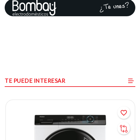
¿Te unes?
TE PUEDE INTERESAR
favorite_border