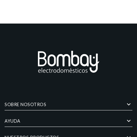
keyboard_arrow_down
SOBRE NOSOTROS
keyboard_arrow_down
AYUDA