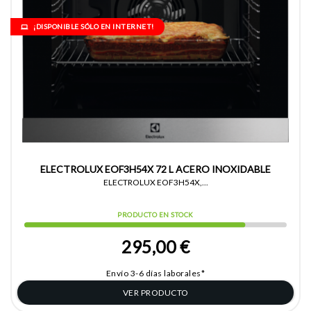
¡DISPONIBLE SÓLO EN INTERNET!
ELECTROLUX EOF3H54X 72 L ACERO INOXIDABLE
ELECTROLUX EOF3H54X,...
PRODUCTO EN STOCK
295,00 €
Envío 3-6 días laborales*
VER PRODUCTO