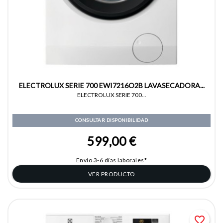
ELECTROLUX SERIE 700 EWI7216O2B LAVASECADORA...
ELECTROLUX SERIE 700...
CONSULTAR DISPONIBILIDAD
599,00 €
Envío 3-6 días laborales*
VER PRODUCTO
favorite_border