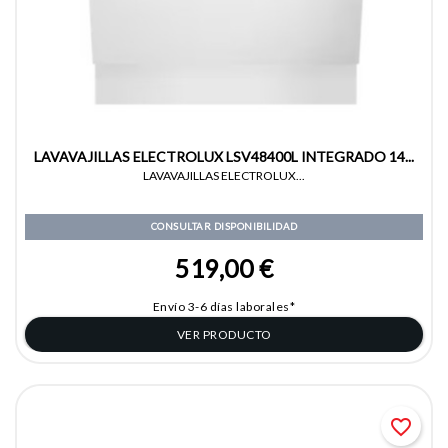
LAVAVAJILLAS ELECTROLUX LSV48400L INTEGRADO 14...
LAVAVAJILLAS ELECTROLUX...
CONSULTAR DISPONIBILIDAD
519,00 €
Envío 3-6 días laborales*
VER PRODUCTO
favorite_border