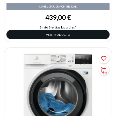
CONSULTAR DISPONIBILIDAD
439,00 €
Envío 3-6 días laborales*
VER PRODUCTO
favorite_border