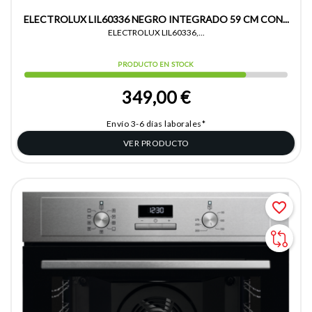
ELECTROLUX LIL60336 NEGRO INTEGRADO 59 CM CON...
ELECTROLUX LIL60336,...
PRODUCTO EN STOCK
349,00 €
Envío 3-6 días laborales*
VER PRODUCTO
favorite_border