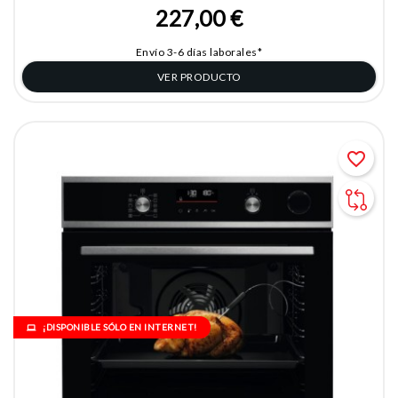
227,00 €
Envío 3-6 días laborales*
VER PRODUCTO
favorite_border
¡DISPONIBLE SÓLO EN INTERNET!