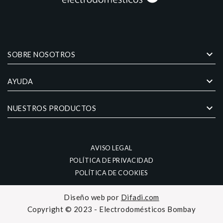
keyboard_arrow_down
SOBRE NOSOTROS
keyboard_arrow_down
AYUDA
keyboard_arrow_down
NUESTROS PRODUCTOS
AVISO LEGAL
POLÍTICA DE PRIVACIDAD
POLÍTICA DE COOKIES
Diseño web por
Difadi.com
Copyright © 2023 - Electrodomésticos Bombay