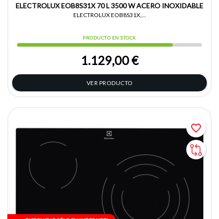
ELECTROLUX EOB8S31X 70 L 3500 W ACERO INOXIDABLE
ELECTROLUX EOB8S31X,...
PRODUCTO EN STOCK
1.129,00 €
VER PRODUCTO
favorite_border