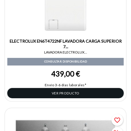
ELECTROLUX EN6T4722NF LAVADORA CARGA SUPERIOR
7...
LAVADORA ELECTROLUX...
CONSULTAR DISPONIBILIDAD
439,00 €
Envío 3-6 días laborales*
VER PRODUCTO
favorite_border