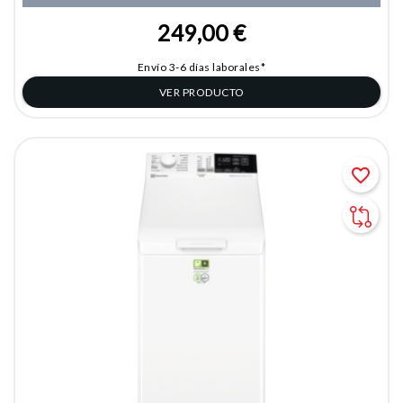
249,00 €
Envío 3-6 días laborales*
VER PRODUCTO
favorite_border