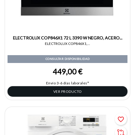
ELECTROLUX COP846X1 72 L 3390 W NEGRO, ACERO...
ELECTROLUX COP846X1,...
CONSULTAR DISPONIBILIDAD
449,00 €
Envío 3-6 días laborales*
VER PRODUCTO
favorite_border