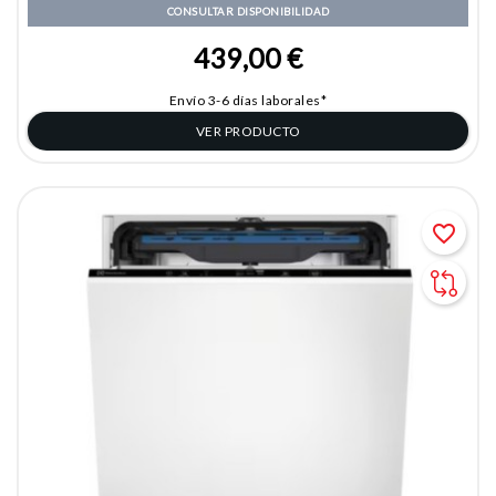
CONSULTAR DISPONIBILIDAD
439,00 €
Envío 3-6 días laborales*
VER PRODUCTO
favorite_border