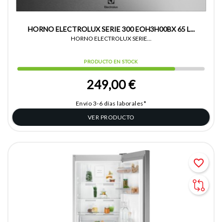
HORNO ELECTROLUX SERIE 300 EOH3H00BX 65 L...
HORNO ELECTROLUX SERIE...
PRODUCTO EN STOCK
249,00 €
Envío 3-6 días laborales*
VER PRODUCTO
favorite_border