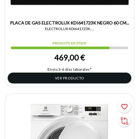
PLACA DE GAS ELECTROLUX KDI641723K NEGRO 60 CM...
ELECTROLUX KDI641723K,...
PRODUCTO EN STOCK
469,00 €
Envío 3-6 días laborales*
VER PRODUCTO
favorite_border