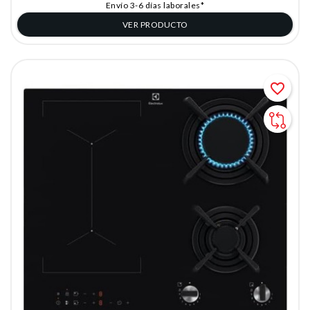
Envío 3-6 días laborales*
VER PRODUCTO
favorite_border