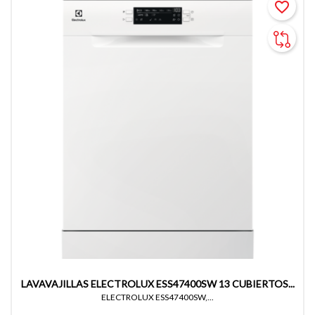
favorite_border
LAVAVAJILLAS ELECTROLUX ESS47400SW 13 CUBIERTOS...
ELECTROLUX ESS47400SW,...