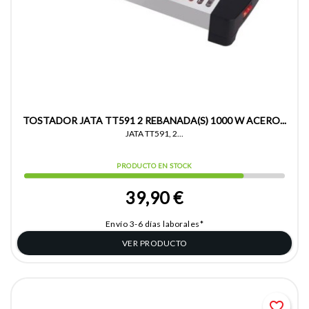
TOSTADOR JATA TT591 2 REBANADA(S) 1000 W ACERO...
JATA TT591, 2...
PRODUCTO EN STOCK
39,90 €
Envío 3-6 días laborales*
VER PRODUCTO
favorite_border