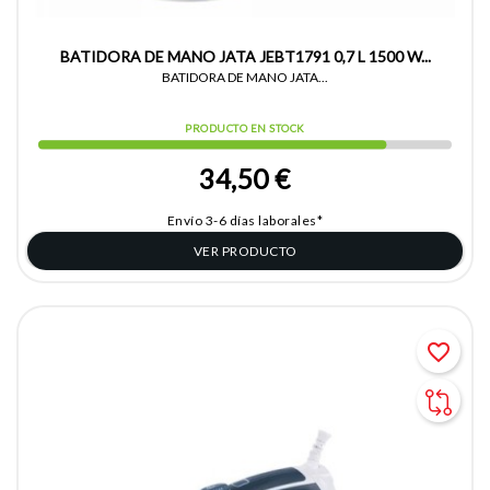
BATIDORA DE MANO JATA JEBT1791 0,7 L 1500 W...
BATIDORA DE MANO JATA...
PRODUCTO EN STOCK
34,50 €
Envío 3-6 días laborales*
VER PRODUCTO
favorite_border