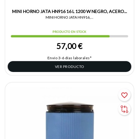
MINI HORNO JATA HN916 16 L 1200 W NEGRO, ACERO...
MINI HORNO JATA HN916,...
PRODUCTO EN STOCK
57,00 €
Envío 3-6 días laborales*
VER PRODUCTO
favorite_border