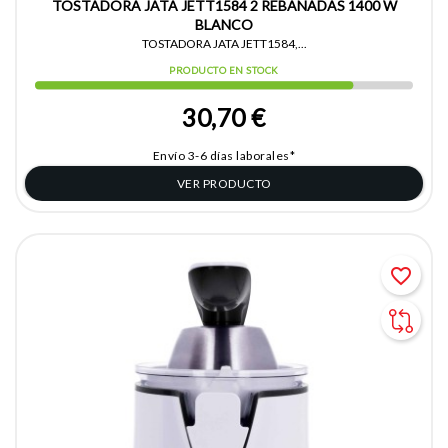
TOSTADORA JATA JETT1584 2 REBANADAS 1400 W
BLANCO
TOSTADORA JATA JETT1584,...
PRODUCTO EN STOCK
30,70 €
Envío 3-6 días laborales*
VER PRODUCTO
favorite_border