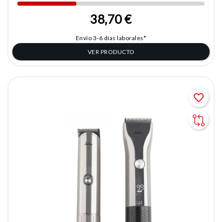
38,70 €
Envío 3-6 días laborales*
VER PRODUCTO
favorite_border