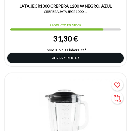
JATA JECR1000 CREPERA 1200 W NEGRO, AZUL
CREPERA JATA JECR1000,...
PRODUCTO EN STOCK
31,30 €
Envío 3-6 días laborales*
VER PRODUCTO
favorite_border