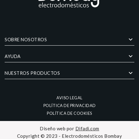
keyboard_arrow_down
SOBRE NOSOTROS
keyboard_arrow_down
AYUDA
keyboard_arrow_down
NUESTROS PRODUCTOS
AVISO LEGAL
POLÍTICA DE PRIVACIDAD
POLÍTICA DE COOKIES
Diseño web por
Difadi.com
Copyright © 2023 - Electrodomésticos Bombay