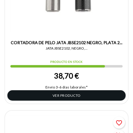
CORTADORA DE PELO JATA JBSE2102 NEGRO, PLATA 2...
JATA JBSE2102, NEGRO,...
PRODUCTO EN STOCK
38,70 €
Envío 3-6 días laborales*
VER PRODUCTO
favorite_border