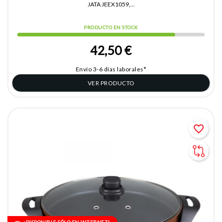
JATA JEEX1059,...
PRODUCTO EN STOCK
42,50 €
Envío 3-6 días laborales*
VER PRODUCTO
favorite_border