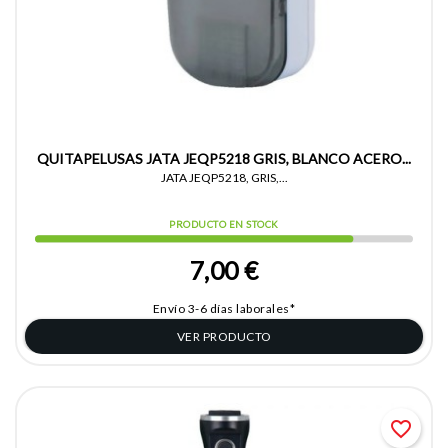
QUITAPELUSAS JATA JEQP5218 GRIS, BLANCO ACERO...
JATA JEQP5218, GRIS,...
PRODUCTO EN STOCK
7,00 €
Envío 3-6 días laborales*
VER PRODUCTO
favorite_border