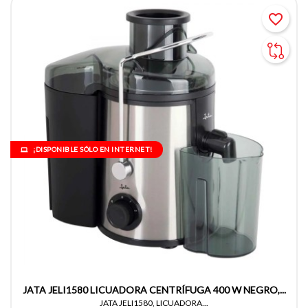
favorite_border
¡DISPONIBLE SÓLO EN INTERNET!
JATA JELI1580 LICUADORA CENTRÍFUGA 400 W NEGRO,...
JATA JELI1580, LICUADORA...