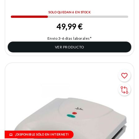
SOLO QUEDAN 6 EN STOCK
49,99 €
Envío 3-6 días laborales*
VER PRODUCTO
favorite_border
¡DISPONIBLE SÓLO EN INTERNET!