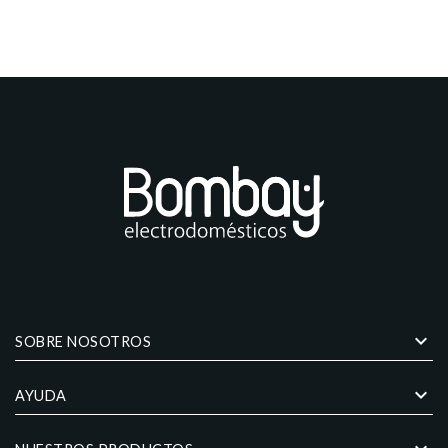
keyboard_arrow_down
SOBRE NOSOTROS
keyboard_arrow_down
AYUDA