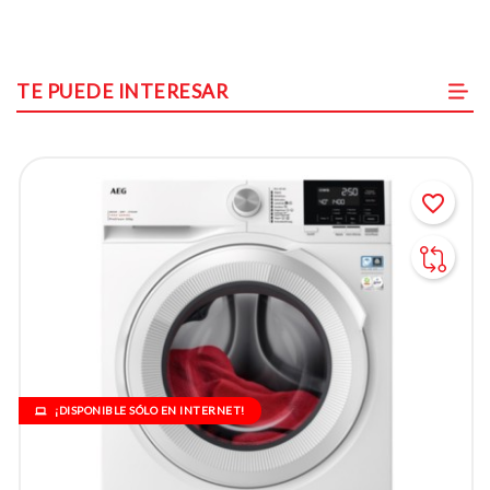
TE PUEDE INTERESAR
favorite_border
¡DISPONIBLE SÓLO EN INTERNET!