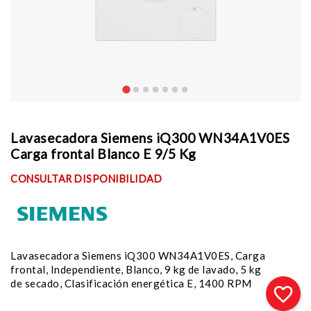
Lavasecadora Siemens iQ300 WN34A1V0ES
Carga frontal Blanco E 9/5 Kg
CONSULTAR DISPONIBILIDAD
Lavasecadora Siemens iQ300 WN34A1V0ES, Carga
frontal, Independiente, Blanco, 9 kg de lavado, 5 kg
de secado, Clasificación energética E, 1400 RPM
favorite_border