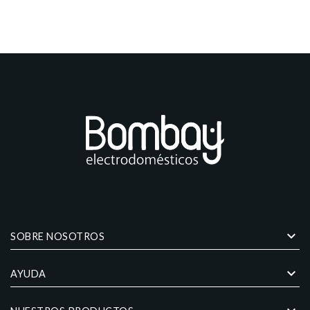
keyboard_arrow_down
SOBRE NOSOTROS
keyboard_arrow_down
AYUDA