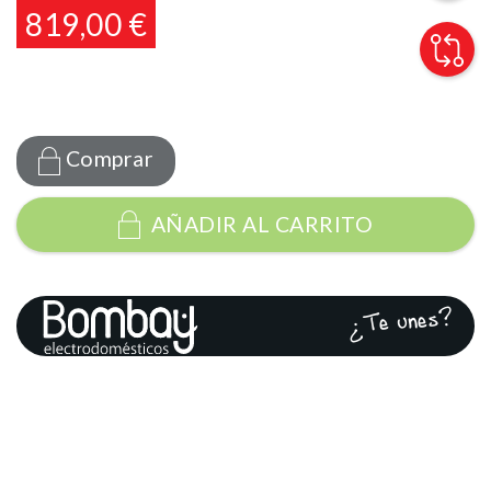
819,00 €
Comprar
AÑADIR AL CARRITO
¿Te unes?